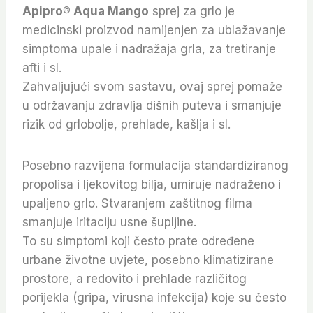
Apipro® Aqua Mango
sprej za grlo je
medicinski proizvod namijenjen za ublažavanje
simptoma upale i nadražaja grla, za tretiranje
afti i sl.
Zahvaljujući svom sastavu, ovaj sprej pomaže
u održavanju zdravlja dišnih puteva i smanjuje
rizik od grlobolje, prehlade, kašlja i sl.
Posebno razvijena formulacija standardiziranog
propolisa i ljekovitog bilja, umiruje nadraženo i
upaljeno grlo. Stvaranjem zaštitnog filma
smanjuje iritaciju usne šupljine.
To su simptomi koji često prate određene
urbane životne uvjete, posebno klimatizirane
prostore, a redovito i prehlade različitog
porijekla (gripa, virusna infekcija) koje su često