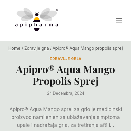
Skip
to
content
Home
/
Zdravlje grla
/
Apipro® Aqua Mango propolis sprej
ZDRAVLJE GRLA
Apipro® Aqua Mango
Propolis Sprej
24 Decembra, 2024
Apipro® Aqua Mango sprej za grlo je medicinski
proizvod namijenjen za ublažavanje simptoma
upale i nadražaja grla, za tretiranje afti i…