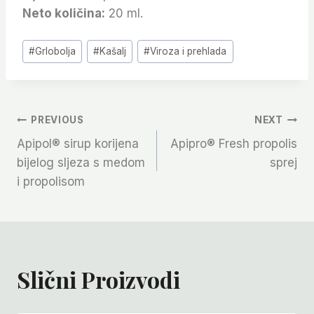
Neto količina:
20 ml.
Post
#
Grlobolja
#
Kašalj
#
Viroza i prehlada
Tags:
Navigacija
PREVIOUS
NEXT
Apipol® sirup korijena
Apipro® Fresh propolis
Članaka
bijelog sljeza s medom
sprej
i propolisom
Slični Proizvodi