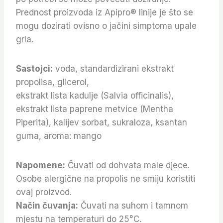
Prednost proizvoda iz Apipro® linije je što se
mogu dozirati ovisno o jačini simptoma upale
grla.
Sastojci:
voda, standardizirani ekstrakt
propolisa, glicerol,
ekstrakt lista kadulje (Salvia officinalis),
ekstrakt lista paprene metvice (Mentha
Piperita), kalijev sorbat, sukraloza, ksantan
guma, aroma: mango
Napomene:
Čuvati od dohvata male djece.
Osobe alergične na propolis ne smiju koristiti
ovaj proizvod.
Način čuvanja:
Čuvati na suhom i tamnom
mjestu na temperaturi do 25°C.