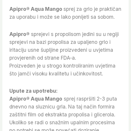
Apipro® Aqua Mango
sprej za grlo je praktičan
za uporabu i može se lako ponijeti sa sobom.
Apipro®
sprejevi s propolisom jedini su u regiji
sprejevi na bazi propolisa za upaljeno grlo i
iritaciju usne šupljine proizvedeni u uvjetima
provjerenih od strane FDA-a.
Proizveden je u strogo kontroliranim uvjetima
što jamči visoku kvalitetu i učinkovitost.
Upute za upotrebu:
Apipro® Aqua Mango
sprej raspršiti 2-3 puta
dnevno na sluznicu grla. Na taj način formira
zaštitni film od ekstrakta propolisa i glicerola.
Ukoliko se radi o snažnim upalnim procesima
po potrebi se može povećati doziranje.