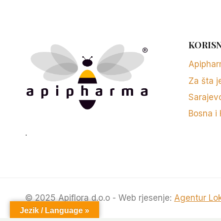
KORISN
Apipha
Za šta j
Sarajev
Bosna i
.
© 2025 Apiflora d.o.o - Web rjesenje:
Agentur Lo
Jezik / Language »