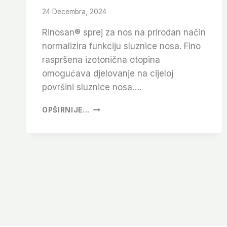
24 Decembra, 2024
Rinosan® sprej za nos na prirodan način
normalizira funkciju sluznice nosa. Fino
raspršena izotonična otopina
omogućava djelovanje na cijeloj
površini sluznice nosa….
RINOSAN®
OPŠIRNIJE...
SPREJ
ZA
NOS