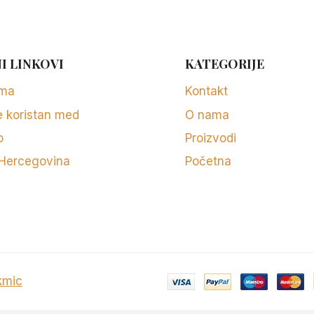
I LINKOVI
KATEGORIJE
rma
Kontakt
e koristan med
O nama
o
Proizvodi
 Hercegovina
Početna
kmic