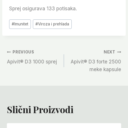
Sprej osigurava 133 potisaka.
Post
#
Imunitet
#
Viroza i prehlada
Tags:
Navigacija
PREVIOUS
NEXT
Apivit® D3 1000 sprej
Apivit® D3 forte 2500
Članaka
meke kapsule
Slični Proizvodi