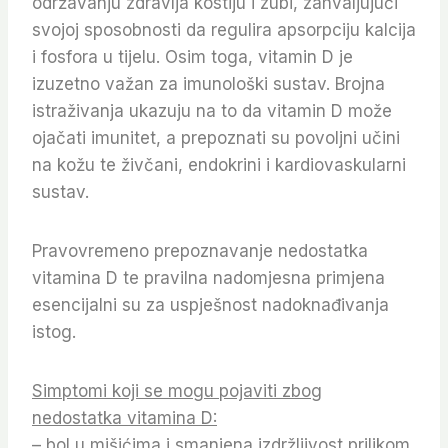
održavanju zdravlja kostiju i zubi, zahvaljujući
svojoj sposobnosti da regulira apsorpciju kalcija
i fosfora u tijelu. Osim toga, vitamin D je
izuzetno važan za imunološki sustav. Brojna
istraživanja ukazuju na to da vitamin D može
ojačati imunitet, a prepoznati su povoljni učini
na kožu te živčani, endokrini i kardiovaskularni
sustav.
Pravovremeno prepoznavanje nedostatka
vitamina D te pravilna nadomjesna primjena
esencijalni su za uspješnost nadoknađivanja
istog.
Simptomi koji se mogu pojaviti zbog
nedostatka vitamina D:
– bol u mišićima i smanjena izdržljivost prilikom