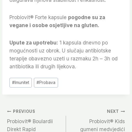
Probiovit® Forte kapsule
pogodne su za
vegane i osobe osjetljive na gluten.
Upute za upotrebu:
1 kapsula dnevno po
mogućnosti uz obrok. U slučaju antibiotske
terapije obavezno uzeti u razmaku 2h – 3h od
antibiotika ili drugih lijekova.
Post
#
Imunitet
#
Probava
Tags:
Navigacija
PREVIOUS
NEXT
Probiovit® Boulardii
Probiovit® Kids
Članaka
Direkt Rapid
gumeni medvjedići