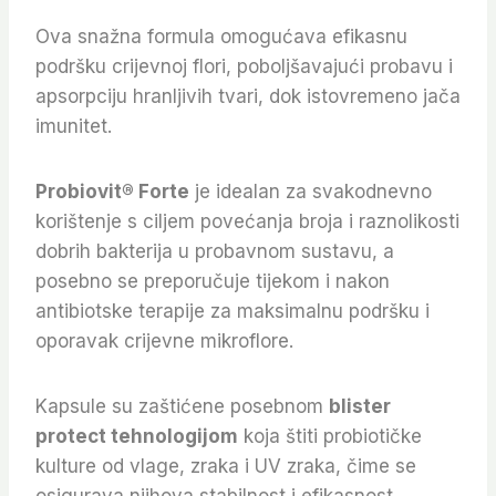
Ova snažna formula omogućava efikasnu
podršku crijevnoj flori, poboljšavajući probavu i
apsorpciju hranljivih tvari, dok istovremeno jača
imunitet.
Probiovit® Forte
je idealan za svakodnevno
korištenje s ciljem povećanja broja i raznolikosti
dobrih bakterija u probavnom sustavu, a
posebno se preporučuje tijekom i nakon
antibiotske terapije za maksimalnu podršku i
oporavak crijevne mikroflore.
Kapsule su zaštićene posebnom
blister
protect tehnologijom
koja štiti probiotičke
kulture od vlage, zraka i UV zraka, čime se
osigurava njihova stabilnost i efikasnost.