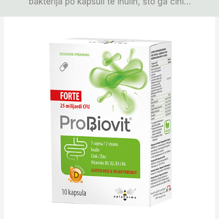
bakterija po kapsuli te inulin, što ga čini…