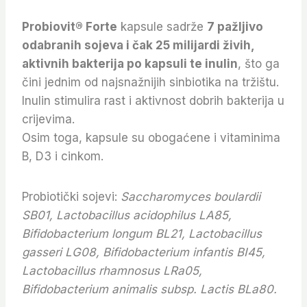
Probiovit® Forte
kapsule sadrže
7 pažljivo
odabranih sojeva i čak 25 milijardi živih,
aktivnih bakterija po kapsuli te inulin
, što ga
čini jednim od najsnažnijih sinbiotika na tržištu.
Inulin stimulira rast i aktivnost dobrih bakterija u
crijevima.
Osim toga, kapsule su obogaćene i vitaminima
B, D3 i cinkom.
Probiotički sojevi:
Saccharomyces boulardii
SB01, Lactobacillus acidophilus LA85,
Bifidobacterium longum BL21, Lactobacillus
gasseri LG08, Bifidobacterium infantis BI45,
Lactobacillus rhamnosus LRa05,
Bifidobacterium animalis subsp. Lactis BLa80.