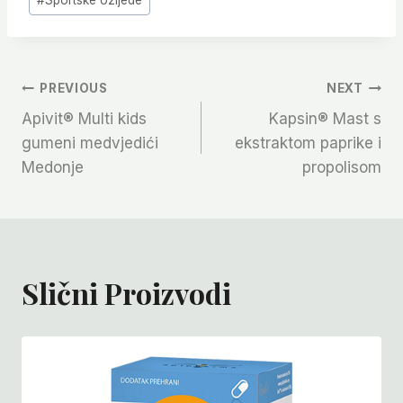
#
Sportske ozljede
Tags:
Navigacija
PREVIOUS
NEXT
Apivit® Multi kids
Kapsin® Mast s
Članaka
gumeni medvjedići
ekstraktom paprike i
Medonje
propolisom
Slični Proizvodi