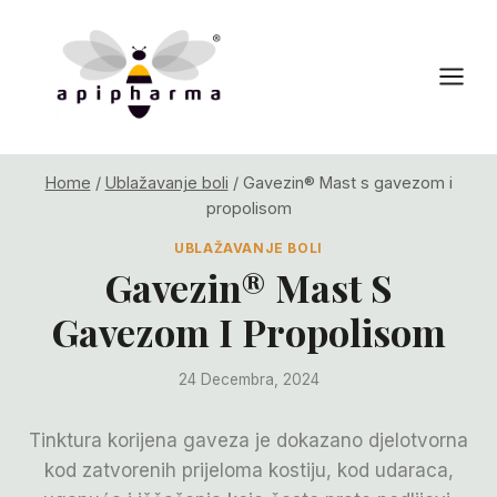
Skip
to
content
Home
/
Ublažavanje boli
/
Gavezin® Mast s gavezom i
propolisom
UBLAŽAVANJE BOLI
Gavezin® Mast S
Gavezom I Propolisom
24 Decembra, 2024
Tinktura korijena gaveza je dokazano djelotvorna
kod zatvorenih prijeloma kostiju, kod udaraca,