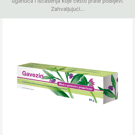
uganuća i iščašenja koje često prate podlijevi.
Zahvaljujući…