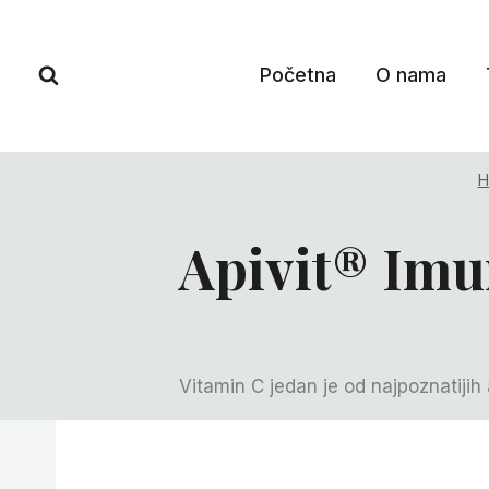
Skip
to
content
Početna
O nama
H
Apivit® Imu
Vitamin C jedan je od najpoznatijih