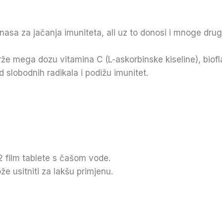
anasa za jačanja imuniteta, ali uz to donosi i mnoge drug
že mega dozu vitamina C (L-askorbinske kiseline), biofla
d slobodnih radikala i podižu imunitet.
 film tablete s čašom vode.
e usitniti za lakšu primjenu.