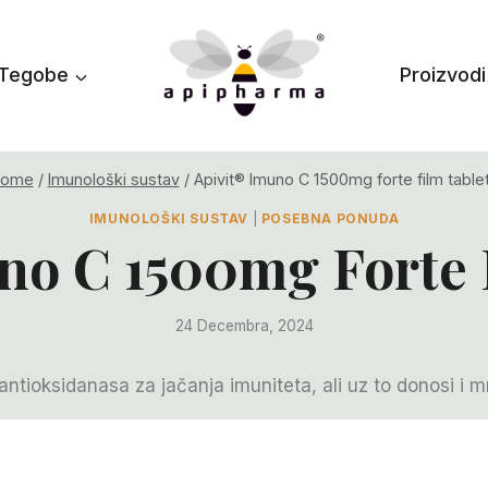
Tegobe
Proizvodi
ome
/
Imunološki sustav
/
Apivit® Imuno C 1500mg forte film table
IMUNOLOŠKI SUSTAV
|
POSEBNA PONUDA
no C 1500mg Forte 
24 Decembra, 2024
 antioksidanasa za jačanja imuniteta, ali uz to donosi 