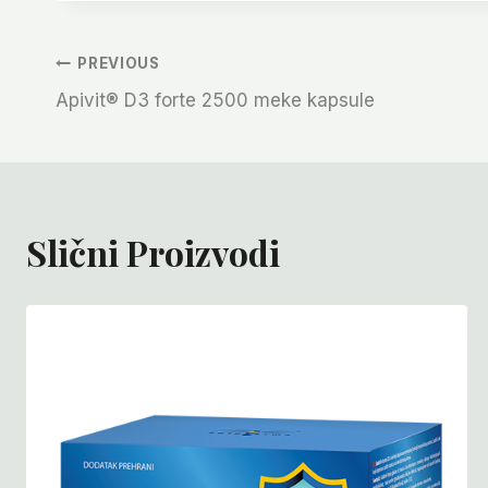
Navigacija
PREVIOUS
Apivit® D3 forte 2500 meke kapsule
Članaka
Slični Proizvodi