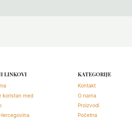
I LINKOVI
KATEGORIJE
rma
Kontakt
e koristan med
O nama
o
Proizvodi
 Hercegovina
Početna