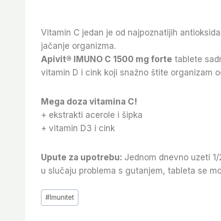
Vitamin C jedan je od najpoznatijih antioksid
jačanje organizma.
Apivit® IMUNO C 1500 mg forte
tablete sadr
vitamin D i cink koji snažno štite organizam o
Mega doza vitamina C!
+ ekstrakti acerole i šipka
+ vitamin D3 i cink
Upute za upotrebu:
Jednom dnevno uzeti 1/2
u slučaju problema s gutanjem, tableta se mož
Post
#
Imunitet
Tags: