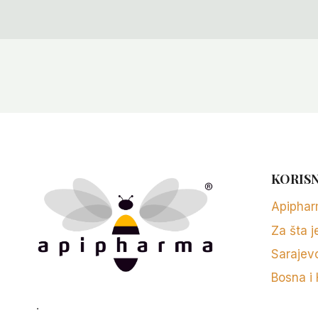
KORISN
Apipha
Za šta j
Sarajev
Bosna i
.